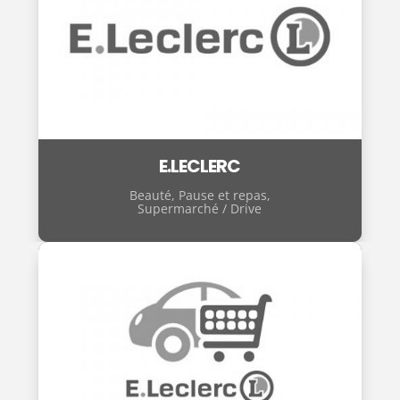
E.LECLERC
Beauté
,
Pause et repas
,
Supermarché / Drive