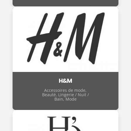
H&M
Accessoires de mode
,
Beauté
,
Lingerie / Nuit /
Bain
,
Mode