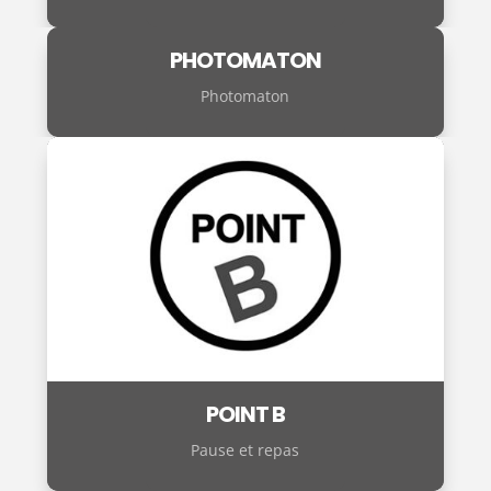
PHOTOMATON
Photomaton
POINT B
Pause et repas