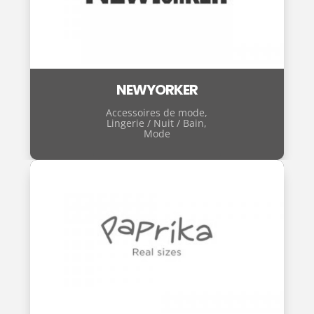
NEWYORKER
Accessoires de mode
,
Lingerie / Nuit / Bain
,
Mode