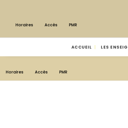
Panneau de gestion des cookies
Horaires
Accès
PMR
ACCUEIL
LES ENSEI
Horaires
Accès
PMR